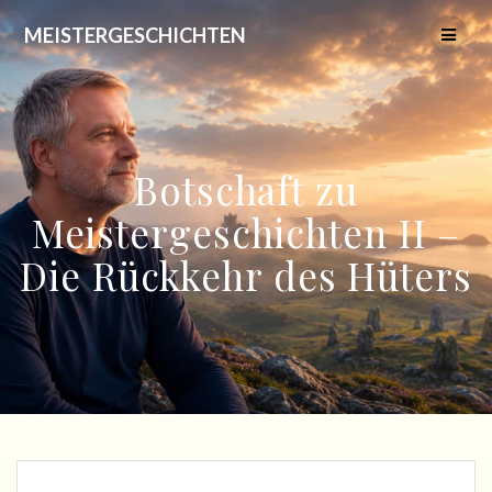
Skip
MEISTERGESCHICHTEN
to
content
Botschaft zu
Meistergeschichten II –
Die Rückkehr des Hüters