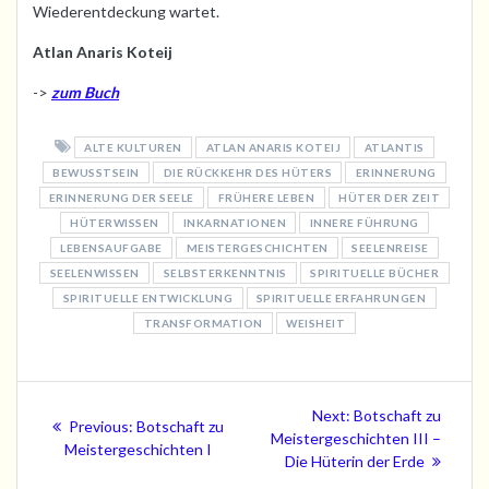
Wiederentdeckung wartet.
Atlan Anaris Koteij
->
zum Buch
ALTE KULTUREN
ATLAN ANARIS KOTEIJ
ATLANTIS
BEWUSSTSEIN
DIE RÜCKKEHR DES HÜTERS
ERINNERUNG
ERINNERUNG DER SEELE
FRÜHERE LEBEN
HÜTER DER ZEIT
HÜTERWISSEN
INKARNATIONEN
INNERE FÜHRUNG
LEBENSAUFGABE
MEISTERGESCHICHTEN
SEELENREISE
SEELENWISSEN
SELBSTERKENNTNIS
SPIRITUELLE BÜCHER
SPIRITUELLE ENTWICKLUNG
SPIRITUELLE ERFAHRUNGEN
TRANSFORMATION
WEISHEIT
Beitragsnavigation
Next
Next:
Botschaft zu
Previous
Previous:
Botschaft zu
post:
Meistergeschichten III –
post:
Meistergeschichten I
Die Hüterin der Erde