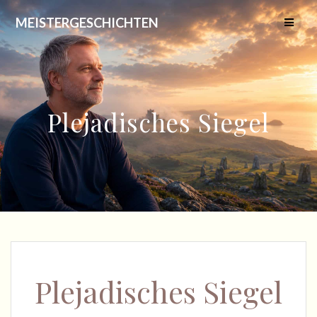
Skip
MEISTERGESCHICHTEN
to
content
Plejadisches Siegel
Plejadisches Siegel