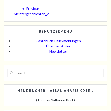
Beitragsnavigation
Previous
Previous:
post:
Meistergeschichten_2
BENUTZERMENÜ
Gästebuch / Rückmeldungen
Über den Autor
Newsletter
Search
for:
NEUE BÜCHER – ATLAN ANARIS KOTEIJ
(Thomas Nathaniel Bock)