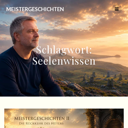
Skip
MEISTERGESCHICHTEN
to
content
Schlagwort:
Seelenwissen