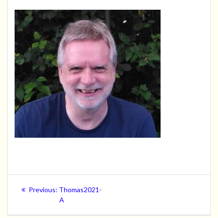
Beitragsnavigation
Previous
Previous:
Thomas2021-
post:
A