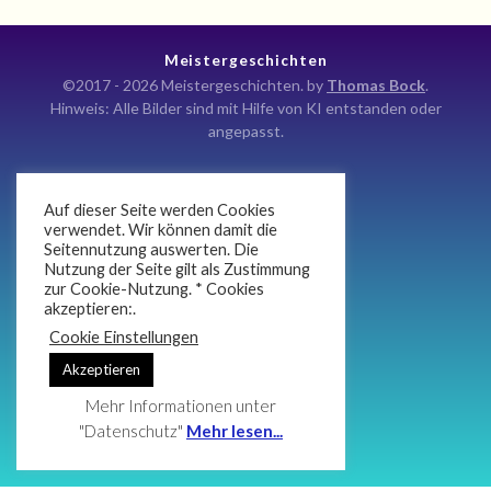
Meistergeschichten
©2017 - 2026 Meistergeschichten. by
Thomas Bock
.
Hinweis: Alle Bilder sind mit Hilfe von KI entstanden oder
angepasst.
Auf dieser Seite werden Cookies
Kontakt
verwendet. Wir können damit die
Seitennutzung auswerten. Die
Impressum
Nutzung der Seite gilt als Zustimmung
Datenschutz
zur Cookie-Nutzung. * Cookies
akzeptieren:.
Newsletter
Cookie Einstellungen
Atlan Anaris Koteij
Akzeptieren
Mehr Informationen unter
"Datenschutz"
Mehr lesen...